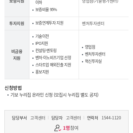
보증지원
영업점(기술평가센터)
이하
보증비율 95%
보증연계투자 지원
투자지원
벤처투자센터
기술이전
IPO지원
영업점
컨설팅·멘토링
비금융
벤처투자센터
벤처·이노비즈기업 선정
지원
혁신투자실
스타트업 해외진출 지원
홍보지원
신청방법
기보 누리집 온라인 신청 (모집시 누리집 별도 공지)
담당부서
고객센터
담당자
고객센터
연락처
1544-1120
1명
참여