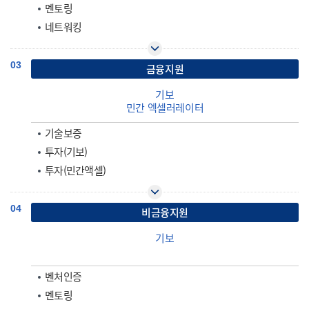
멘토링
네트워킹
03
금융지원
기보
민간 엑셀러레이터
기술보증
투자(기보)
투자(민간액셀)
04
비금융지원
기보
벤처인증
멘토링