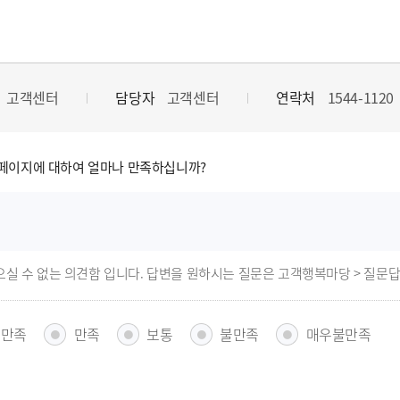
고객센터
담당자
고객센터
연락처
1544-1120
페이지에 대하여 얼마나 만족하십니까?
으실 수 없는 의견함 입니다. 답변을 원하시는 질문은 고객행복마당 > 질문
우만족
만족
보통
불만족
매우불만족