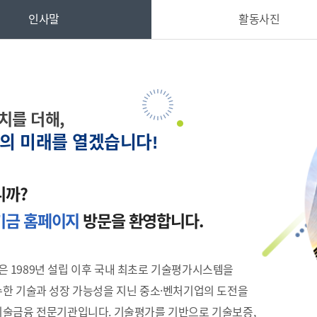
사업실명제
사전정보공표
재정정
츠 상품
고센터
-Line
지역별 관할구역
기술혁신형 중소기업 인증
핵심서비스 이행표준
사업세부내용
이용자 유의사항
인사말
활동사진
기보동우회 ↗
경력증명서
츠 전담센터 안내
담방
사방
지리기반 영업점 찾기
경영혁신형 중소기업 인증
사전정보공표
고객응대서비스 이행표준
가입신청 ↗
재정정보공개
원격지원서비스 
터
해 신고지원센터
녹색인증
사전정보 모니터링 (건의함)
서비스이행표준 이행실적
수입지출 운용상
개인정보 처리방
기술평가인증서
자체 고객만족도 조사결과
웹접근성 가이드
기술신용평가사 ↗
저작권 정책
치를 더해,
의 미래를 열겠습니다
·융자 복합지원
중소기업팩토링
소셜
!
계투자
제도소개
소셜벤처소개 ↗
니까?
계보증
신청하기 ↗
사이트 바로가기
기금 홈페이지
방문을 환영합니다.
 1989년 설립 이후 국내 최초로 기술평가시스템을
수한 기술과 성장 가능성을 지닌 중소·벤처기업의 도전을
기술금융 전문기관입니다. 기술평가를 기반으로 기술보증,