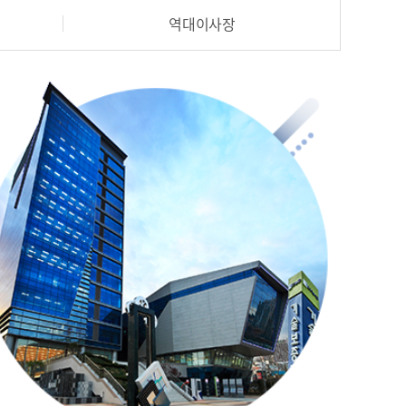
보공개
 안내
전문강좌 및 컨설팅
역대이사장
↗
벤처나라상품등록추천
황 등
침
아기유니콘 ↗
예비유니콘 ↗
벤처
↗