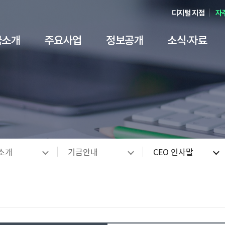
디지털 지점
자
금소개
주요사업
정보공개
소식·자료
객만족ㆍ민원
ESG 경영
언론·홍보
기금안내
기술보증
경영공시
국민생각 더하기+
서식 자료
경영전략
기술평가
정보공개
윤리경영
기술거래
인권경
발간 
인재
내부
신고
요
용안내
 담당자안내
항
계
주 묻는 질문)
경영전략
기술평가 이용안내
정보공개안내
보증신청서식
기보 윤리경영
국민알림e
NCS 채용
기술이전ㆍ사업
내부규정 ↗
보고서
인경경영 이행헌
예산낭비신고센
황
용정보
시
안내자료
하이라이트
변방
KIBO Way 3.0
기술평가시스템
정보공개청구/조회 ↗
기술평가서식
내부규범
국민생각(설문조사)
채용안내
기술이전 R&D 
규정 사전예고
기술금융연구
인권경영 이행현
채용비리 신고센
인사말
별 보증상품
명자료
 ESG경영 지원
터
기관장 경영방침
기술평가상품
정보공개 처리현황
기술거래보호업무서식
윤리경영 자료실
국민참여광장
채용공고
기술보호
규제입증요청
업무안내
인권고충상담센
게이션
소개
기금안내
CEO 인사말
개
지식재산(IP)보증
 및 동영상
· 지속가능경영보고서
Q
데이터가치평가
비공개 세부기준
유동화 회사보증서식
공익신고안내
안전제안(안전신고 등)
M&A
Good Feeling K
성희롱 사이버상
원보증
 ↗
보고서
 리스트
외부자문시스템 ↗
정보목록
재창업 재기지원보증
청탁금지법 위반행위 신고 안내
정책자금안내 ↗
불법 브로커 신
 추천방
CI·BI 소개
국외출장 현황
은행업무 관련서식
오시는 길
행정ㆍ기타정보 
부패통합신고센
문화콘텐츠
클린기보
친인척 채용정보 공개
약관 및 약정서
기술인증
사회공헌
지식재
영업점 · 본점 안내
감사제보센터
기타 자료
고객서비스헌장
누리집 
츠산업 보증 개요
 상담방
국외지점 안내
벤처기업확인
지식재산공제사