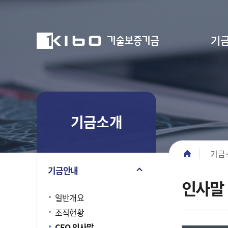
기
공지사항
이사회
고
부의안건
기금소개
주요사업
정보공개
소식·자료
ESG경영
고객마당
자유게시판
일반개
보증이
경영공시
공지사
전략체
FAQ(자
기금소개
경영현안
사이드 메뉴
조직현
보증운
경영공
보도ㆍ
ESG 
질문답
중소기업의 든든한 디딤돌이
중소기업의 든든한 디딤돌이
중소기업의 든든한 디딤돌이
중소기업의 든든한 디딤돌이
중소기업의 든든한 디딤돌이
중소기업의 든든한 디딤돌이
CEO 
성장단계
보도설
중소기업
민원센
경로 네비
되겠습니다
되겠습니다
되겠습니다
되겠습니다
되겠습니다
되겠습니다
기금
임원소
R&Dㆍ
행사사진
ESG 
민원 FA
기금안내
재기지
입찰공고
TCFD
고객제안
인사말
친절직원
일반개요
CI 소개
조직현황
BI 소개
문화콘텐
윤리경영
CEO 인사말