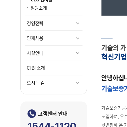
문화콘텐
클린신
감사 Hot
임원소개
문화콘텐
직원 상
공개감
경영전략
FAQ
휘슬쉘
갑질피
인재채용
기술의 가
시설안내
혁신기업
투
CI·BI 소개
보증연
안녕하십
투자연
오시는 길
기술보증
기술보증기금은
고객센터 안내
도입하여, 우
1544-1120
뒷받침해 온 