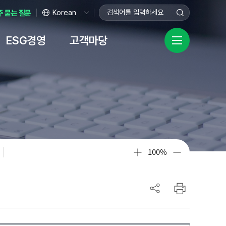
주 묻는 질문
ESG경영
고객마당
ㆍ보호
영헌장
자료
채용
규정
센터
비상임이사 전용공간
기업성장응답센터
공공데이터 개방
시설안내
녹색금융
안전경영
화
장
터
본점
탄소가치평가보증
공공데이터 개방
이사장 안전보건경영방침
기업성장응답센터란?
사업
황 자료실
터
홍보기념관
택소노미평가보증
데이터 품질신고
안전보건 경영관리 조직도
규제애로 신고
터
인재개발원
탄소중립 플랫폼 ↗
공공데이터 수요조사
안전경영활동
기업민원 보호·서비스 헌장
100%
ibo(사보)
담창구
데이터안심구역
규제심의위원회
고센터
규제개선
자료실
터
산공제
기업지원
이용안내
업이란?
기술창업기업 종합지원 체계도