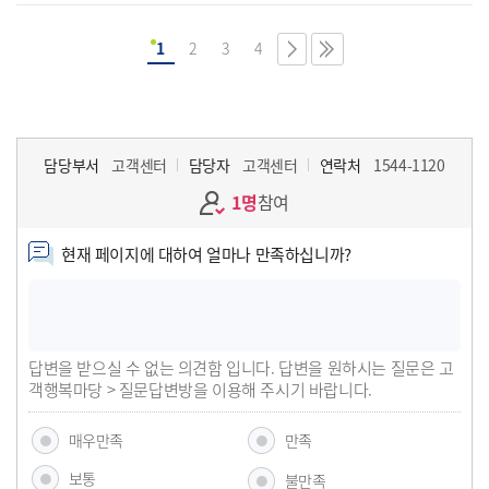
1
2
3
4
담당부서
고객센터
담당자
고객센터
연락처
1544-1120
1명
참여
현재 페이지에 대하여 얼마나 만족하십니까?
답변을 받으실 수 없는 의견함 입니다. 답변을 원하시는 질문은 고
객행복마당 > 질문답변방을 이용해 주시기 바랍니다.
매우만족
만족
보통
불만족