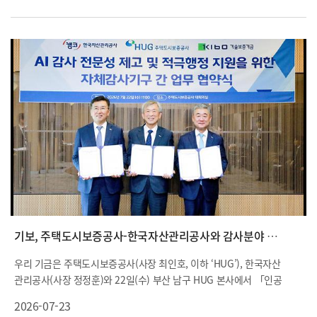
기보, 주택도시보증공사-한국자산관리공사와 감사분야 협력 강화
우리 기금은 주택도시보증공사(사장 최인호, 이하 ‘HUG’), 한국자산
관리공사(사장 정정훈)와 22일(수) 부산 남구 HUG 본사에서 「인공
지능(AI) 감사 전문성 제고 및 적극행정 지원을 위한 업무협약」을 체
2026-07-23
결했습니다.