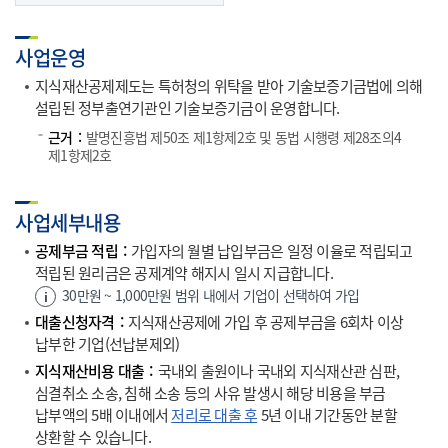
사업운영
지식재산공제제도는 특허청의 위탁을 받아 기술보증기금법에 의해
설립된 정부출연기관인 기술보증기금이 운영합니다.
근거
발명진흥법 제50조 제1항제2호 및 동법 시행령 제28조의4
제1항제2호
사업세부내용
공제부금 적립
가입자의 월별 납입부금은 일정 이율로 적립되고
적립된 원리금은 공제계약 해지시 일시 지급합니다.
30만원 ~ 1,000만원 범위 내에서 기업이 선택하여 가입
대출신청자격
지식재산공제에 가입 후 공제부금을 6회차 이상
납부한 기업(선납분제외)
지식재산비용 대출
국내외 출원이나 국내외 지식재산관 심판,
심결취소 소송, 침해 소송 등의 사유 발생시 해당 비용을 부금
납부액의 5배 이내에서
저리로 대출 후
5년 이내 기간동안 분할
상환할 수 있습니다.