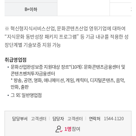
B+이하
2
※ 혁신형지식서비스산업, 문화콘텐츠산업 영위기업에 대하여
“지식문화 동반성장 패키지 프로그램” 등 기금 내규를 적용한 성
장단계별 기술보증 지원 가능
취급영업점
문화산업완성보증 지원대상 장르*(10개): 문화콘텐츠금융센터 및
콘텐츠벤처투자금융센터
* 방송, 공연, 영화, 애니메이션, 게임, 캐릭터, 디지털콘텐츠, 음악,
만화, 출판
그 외: 일반영업점
담당부서
고객센터
담당자
고객센터
연락처
1544-1120
1명
참여