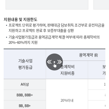
지원내용 및 지원한도
프로젝트 단위로 평가하며, 판매대금 담보취득 조건부로 운전자금을
지원하고 프로젝트 완료 후 보증부대출을 상환
기술사업평가등급과 용역공급계약 체결 여부에 따라 총제작비의
20%~60%까지 지원
용역계약 前
기술사업
총제작비
보
평가등급
지원비중
가
A이상
10
BBB, BBB+
8
20%이내
BB, BB+
6