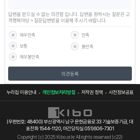
답변을 받으실 수 없는 의견함 입니다. 답변을 원하시는 질문은 고
객행복마당 > 질문답변방을 이용해 주시기 바랍니다.
매우만족
만족
보통
불만족
매우불만족
의견등록
누리집 이용안내
개인정보처리방침
저작권 정책
사전정보공표
(우편번호: 48400) 부산광역시 남구 문현금융로 33 기술보증기금, 대
표전화 1544-1120, 야간당직실 051)606-7301
Copyright (c) 2025 Kibo.or.kr All rights reserved (c22)