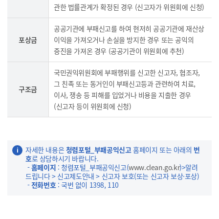
관한 법률관계가 확정된 경우 (신고자가 위원회에 신청)
공공기관에 부패신고를 하여 현저히 공공기관에 재산상
포상금
이익을 가져오거나 손실을 방지한 경우 또는 공익의
증진을 가져온 경우 (공공기관이 위원회에 추천)
국민권익위원회에 부패행위를 신고한 신고자, 협조자,
그 친족 또는 동거인이 부패신고등과 관련하여 치료,
구조금
이사, 쟁송 등 피해를 입었거나 비용을 지출한 경우
(신고자 등이 위원회에 신청)
자세한 내용은
청렴포털_부패공익신고
홈페이지 또는 아래의
번
호
로 상담하시기 바랍니다.
-
홈페이지
: 청렴포털_부패공익신고(
www.clean.go.kr
)>알려
드립니다 > 신고제도안내 > 신고자 보호(또는 신고자 보상·포상)
-
전화번호
: 국번 없이 1398, 110