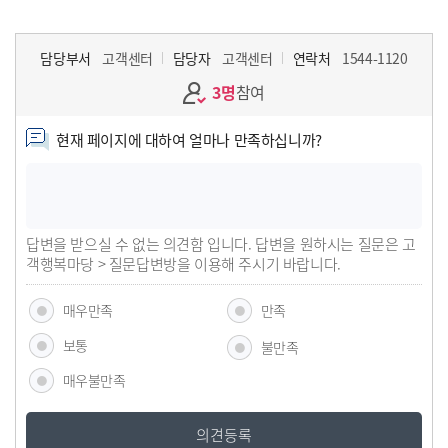
담당부서
고객센터
담당자
고객센터
연락처
1544-1120
3명
참여
현재 페이지에 대하여 얼마나 만족하십니까?
답변을 받으실 수 없는 의견함 입니다. 답변을 원하시는 질문은 고
객행복마당 > 질문답변방을 이용해 주시기 바랍니다.
매우만족
만족
보통
불만족
매우불만족
의견등록