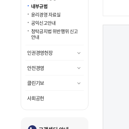
내부규범
문화콘텐
클린신
감사 Hot
윤리경영 자료실
문화콘텐
직원 상
공개감
공익신고안내
FAQ
휘슬쉘
갑질피
청탁금지법 위반행위 신고
안내
인권경영헌장
투
안전경영
보증연
투자연
클린기보
사회공헌