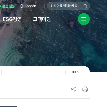
주 묻는 질문
ESG경영
고객마당
ㆍ보호
영헌장
자료
채용
규정
센터
비상임이사 전용공간
기업성장응답센터
공공데이터 개방
시설안내
녹색금융
안전경영
화
장
터
본점
탄소가치평가보증
공공데이터 개방
이사장 안전보건경영방침
기업성장응답센터란?
사업
황 자료실
터
홍보기념관
택소노미평가보증
데이터 품질신고
안전보건 경영관리 조직도
규제애로 신고
터
인재개발원
탄소중립 플랫폼 ↗
공공데이터 수요조사
안전경영활동
기업민원 보호·서비스 헌장
100%
ibo(사보)
담창구
데이터안심구역
규제심의위원회
고센터
규제개선
자료실
터
산공제
기업지원
이용안내
업이란?
기술창업기업 종합지원 체계도