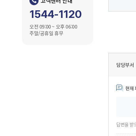
고객센터 안내
1544-1120
오전 09:00 ~ 오후 06:00
주말/공휴일 휴무
제1조(목
이 행동강
(이하 “
제8조에 
담당부서
2016.11.
제2조(정
현재 
이 강령에서
1
“임직
2
“직
경우에
답변을 받
가.