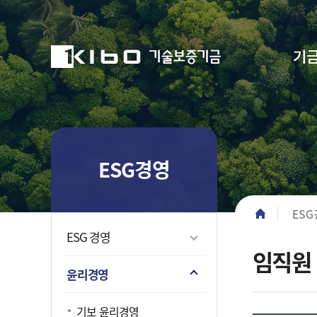
기
공지사항
이사회
고
부의안건
기금소개
주요사업
정보공개
소식·자료
ESG경영
고객마당
자유게시판
일반개
보증이
경영공시
공지사
전략체
FAQ(자
ESG경영
경영현안
사이드 메뉴
조직현
보증운
경영공
보도ㆍ
ESG 
질문답
중소기업의 든든한 디딤돌이
중소기업의 든든한 디딤돌이
중소기업의 든든한 디딤돌이
중소기업의 든든한 디딤돌이
중소기업의 든든한 디딤돌이
중소기업의 든든한 디딤돌이
CEO 
성장단계
보도설
중소기업
민원센
경로 네비
되겠습니다
되겠습니다
되겠습니다
되겠습니다
되겠습니다
되겠습니다
ES
임원소
R&Dㆍ
행사사진
ESG 
민원 FA
ESG 경영
재기지
입찰공고
TCFD
고객제안
임직원
친절직원
윤리경영
CI 소개
기보 윤리경영
BI 소개
문화콘텐
윤리경영