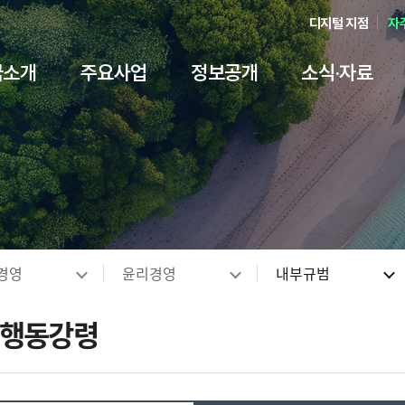
디지털 지점
자
금소개
주요사업
정보공개
소식·자료
객만족ㆍ민원
ESG 경영
언론·홍보
기금안내
기술보증
경영공시
국민생각 더하기+
서식 자료
경영전략
기술평가
정보공개
윤리경영
기술거래
인권경
발간 
인재
내부
신고
요
용안내
 담당자안내
항
계
주 묻는 질문)
경영전략
기술평가 이용안내
정보공개안내
보증신청서식
기보 윤리경영
국민알림e
NCS 채용
기술이전ㆍ사업
내부규정 ↗
보고서
인경경영 이행헌
예산낭비신고센
황
용정보
시
안내자료
하이라이트
변방
KIBO Way 3.0
기술평가시스템
정보공개청구/조회 ↗
기술평가서식
내부규범
국민생각(설문조사)
채용안내
기술이전 R&D 
규정 사전예고
기술금융연구
인권경영 이행현
채용비리 신고센
인사말
별 보증상품
명자료
 ESG경영 지원
터
기관장 경영방침
기술평가상품
정보공개 처리현황
기술거래보호업무서식
윤리경영 자료실
국민참여광장
채용공고
기술보호
규제입증요청
업무안내
인권고충상담센
게이션
G경영
윤리경영
내부규범
개
지식재산(IP)보증
 및 동영상
· 지속가능경영보고서
Q
데이터가치평가
비공개 세부기준
유동화 회사보증서식
공익신고안내
안전제안(안전신고 등)
M&A
Good Feeling K
성희롱 사이버상
원보증
 ↗
보고서
 리스트
외부자문시스템 ↗
정보목록
재창업 재기지원보증
청탁금지법 위반행위 신고 안내
정책자금안내 ↗
불법 브로커 신
 행동강령
 추천방
CI·BI 소개
국외출장 현황
은행업무 관련서식
오시는 길
행정ㆍ기타정보 
부패통합신고센
문화콘텐츠
클린기보
친인척 채용정보 공개
약관 및 약정서
기술인증
사회공헌
지식재
영업점 · 본점 안내
감사제보센터
기타 자료
고객서비스헌장
누리집 
츠산업 보증 개요
 상담방
국외지점 안내
벤처기업확인
지식재산공제사