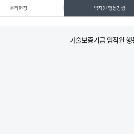
사업실명제
사전정보공표
재정정
츠 상품
고센터
-Line
지역별 관할구역
기술혁신형 중소기업 인증
핵심서비스 이행표준
사업세부내용
이용자 유의사항
윤리헌장
임직원 행동강령
기보동우회 ↗
경력증명서
츠 전담센터 안내
담방
사방
지리기반 영업점 찾기
경영혁신형 중소기업 인증
사전정보공표
고객응대서비스 이행표준
가입신청 ↗
재정정보공개
원격지원서비스 
터
해 신고지원센터
녹색인증
사전정보 모니터링 (건의함)
서비스이행표준 이행실적
수입지출 운용상
개인정보 처리방
기술평가인증서
자체 고객만족도 조사결과
웹접근성 가이드
기술보증기금 임직원 행
기술신용평가사 ↗
저작권 정책
·융자 복합지원
중소기업팩토링
소셜
계투자
제도소개
소셜벤처소개 ↗
계보증
신청하기 ↗
사이트 바로가기