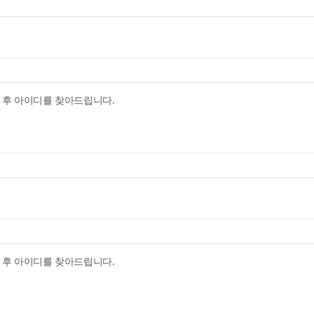
자금사용내역서 작성
즈] 정보활용동의
평가결과확인
자료 간편제출(보증 및 평가 외)
매뉴얼
영상 매뉴얼
고객확인서(CDD/EDD)
후 아이디를 찾아드립니다.
관할외보증 취급요청서
추천서비스
데이터안심구역
추천서비스
데이터안심구역
사업추천서비스
데이터안심구역신청
 지원사업 찾기 서비스
데이터안심구역신청조회
천 서비스
후 아이디를 찾아드립니다.