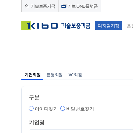
기술보증기금
기보 ONE 플랫폼
디지털지점
은
기술보증
기술평가
창업/지원
채무
상거래
보증상담
혁신성장역량
창업멘토
상거래종
중소기업의 든든한 디딤돌이
중소기업의 든든한 디딤돌이
중소기업의 든든한 디딤돌이
중소기업의 든든한 디딤돌이
기업회원
은행회원
VC회원
되겠습니다
되겠습니다
되겠습니다
되겠습니다
원클릭 
BIRD프
상거래종
유동화 
강소기업1
디지털 
기술인력
구분
(M2M) 
추심 착
아이디찾기
비밀번호찾기
벤
기업명
[벤처] 
[이노비