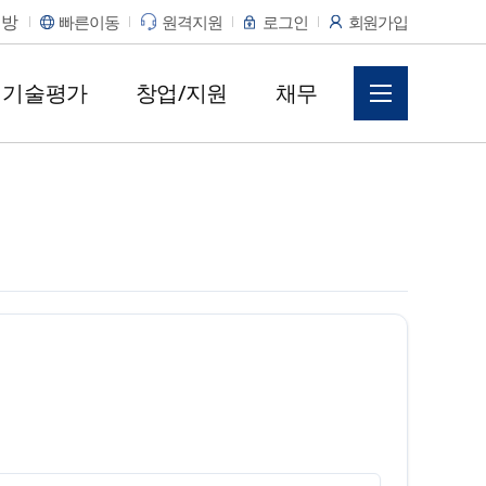
변방
빠른이동
원격지원
로그인
회원가입
기술평가
창업/지원
채무
업 100 기술혁신단
온라인 채무조정
기타서비스
비상장 주식 매각공고
신용정보보호
서식/자료
러스보증 플랫폼
항
정 안내
보증신청서식
매각공고 조회
신용정보제공통지서 조회
레더블네트웍스)
청
정 신규신청
기술평가서식
채권양도통지서 조회
러스보증 플랫폼
역 조회신청
기술거래보호업무서식
트웍스)
 신청 및 내역
유동화 회사보증서식
거래보증
매 예정 통지 공시대
재창업재기지원보증
영 자가진단 체크리스트
상 확인
인)
채무조정 요청서식
증인 면제 진행
은행업무관련서식
원보증 자가진단
약관및약정서