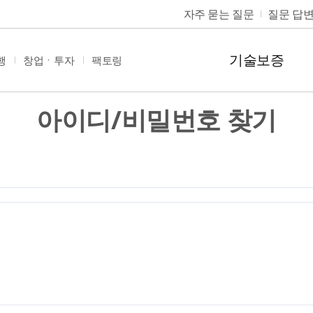
자주 묻는 질문
질문 답
기술보증
행
창업ㆍ투자
팩토링
아이디/비밀번호 찾기
종료 해제 관리
기술평가신청
서비스 신청
보증신청
K-택소노미 적합성 평가
양도담보물 공매공고
온라인 자료제출
채무잔액확인서
강소기
신청
지수(Tech-Index)
링
료 해제 신청
고객정보활용동의
제도 안내
공매공고 조회
채무잔액확인서 신청
클린플
공지사
채무조
(이크
보증신청
로그램신청
료 해제 조회
고객정보활용동의(공동대표 등)
K-택소노미 적합성 평가신청
자료실
지원요
채무조
클린플
보증신청
00+ 신청
데이터가치평가용 추가동의서
신청내역 확인
FAQ
상환내
(이상네
제조플랫폼 R&D보증
정보
자료 자동제출(스크래핑)
수요조사
전자상
신청
수 통지 공시대상 확
나의 채무조회(비회원)
주택 경
자료 간편제출(공공 마이데이터)
ESG경
인
처/이노비즈
데이터가치평가
(대상확
KoDATA 자료제출
연대보
기타 자료제출(스마트 자료제출)
정보활용동의 및 안내문
공지사항
재기지
기술사업계획서 작성
즈] 정보활용동의
데이터가치플러스보증신청