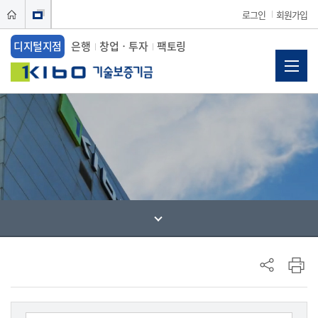
로그인
회원가입
디지털지점
은행
창업ㆍ투자
팩토링
사이드 메뉴