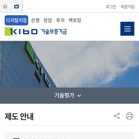
로그인
회원가입
디지털지점
은행
창업ㆍ투자
팩토링
기술평가
사이드 메뉴
제도 안내