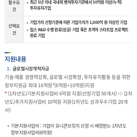
필수요
최근 5년 이내 국내외 벤처투자기관에서 50억원 이상(누적)
투자유치기업
건
기업가치 산정기준에 따른 기업가치가 1,000억 원 이상인 기업
선택요
팁스 R&D 수행 완료(성공) 기업 혹은 초격차 스타트업 프로젝트
건
완료 기업
지원내용
1
글로벌시장개척자금
기술·제품 경쟁력강화, 글로벌 시장확장, 투자유치활동 등을 위한
정부지원금 최대 16억원*(6억원+10억원)지원
*
(1차년도)기본지원사업비 6억원 지원(선정기업 50개사) ⇨ (2차
년도)추가지원사업비 10억원 지원(1차년도 성과우수기업 20개
사)
기본지원사업비 : 기업이 유니콘브릿지 선정 시 배정받는 1차년도
정부지원사업비(6억원)