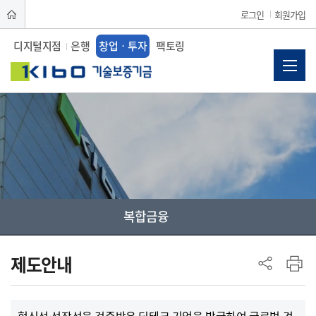
로그인
회원가입
디지털지점
은행
창업ㆍ투자
팩토링
복합금융
사이드 메뉴
제도안내