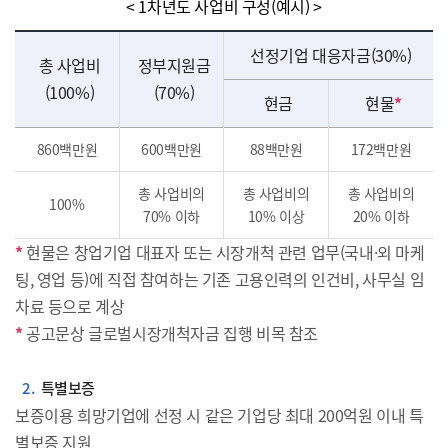
< 1차년도 사업비 구성(예시) >
선정기업 대응자금(30%)
총 사업비
정부지원금
(100%)
(70%)
현금
현물
*
860백만원
600백만원
88백만원
172백만원
총 사업비의
총 사업비의
총 사업비의
100%
70% 이하
10% 이상
20% 이하
*
현물은 창업기업 대표자 또는 시장개척 관련 업무(국내·외 마케
팅, 영업 등)에 직접 참여하는 기존 고용인력의 인건비, 사무실 임
차료 등으로 계상
*
공고문상 글로벌시장개척자금 집행 비목 참조
2
특별보증
보증이용 희망기업에 선정 시 같은 기업당 최대 200억원 이내 특
별보증 지원