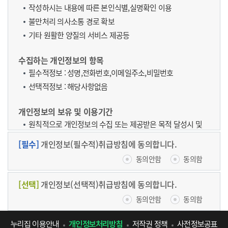
작성하시는 내용에 따른 본인식별,실명확인 이용
불만처리 의사소통 경로 확보
기타 원활한 양질의 서비스 제공등
수집하는 개인정보의 항목
필수적정보 : 성명,전화번호,이메일주소,비밀번호
선택적정보 : 해당사항없음
개인정보의 보유 및 이용기간
원칙적으로 개인정보의 수집 또는 제공받은 목적 달성시 및
요청시 지체없이 파기합니다.
[필수]
개인정보(필수적)취급방침에 동의합니다.
작성자의 내용 재확인을 위해 다른 삭제요청이 없을시
동의안함
동의함
일정기간 보존 합니다.
[선택]
개인정보(선택적)취급방침에 동의합니다.
동의를 거부할권리 및 동의를 거부할 경우의 불이익
위 개인정보 중 필수정 정보의 수집ㆍ이용에 관한 동의는
동의안함
동의함
게시글의 처리를 위한 필수적 항목으로, 위사항에
동의하셔야만 처리가 완료 됩니다. 위 개인정보 중 선택적
누리집 이용안내
개인정보처리방침
저작권 정책
사전정보공표