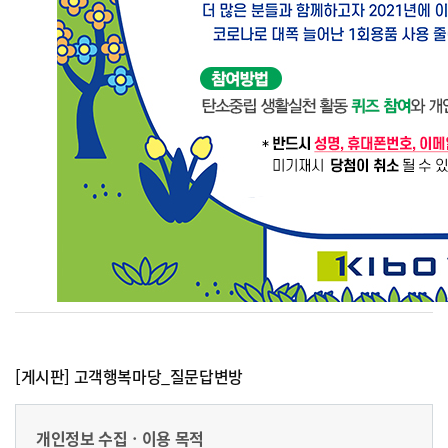
[게시판] 고객행복마당_질문답변방
개인정보 수집ㆍ이용 목적