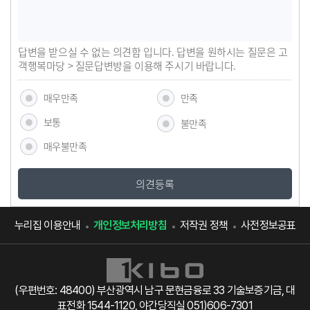
답변을 받으실 수 없는 의견함 입니다. 답변을 원하시는 질문은 고
객행복마당 > 질문답변방을 이용해 주시기 바랍니다.
매우만족
만족
보통
불만족
매우불만족
의견등록
누리집 이용안내
개인정보처리방침
저작권 정책
사전정보공표
(우편번호: 48400) 부산광역시 남구 문현금융로 33 기술보증기금, 대
표전화 1544-1120, 야간당직실 051)606-7301