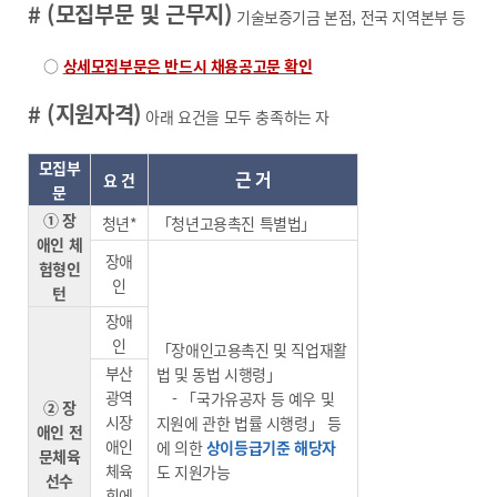
# (모집부문 및 근무지)
기술보증기금 본점, 전국 지역본부 등
○
상세모집부문은 반드시 채용공고문 확인
# (지원자격)
아래 요건을 모두 충족하는 자
모집부
근 거
요 건
문
① 장
청년*
「청년고용촉진 특별법」
애인 체
장애
험형인
인
턴
장애
인
「장애인고용촉진 및 직업재활
부산
법 및 동법 시행령」
광역
- 「국가유공자 등 예우 및
② 장
시장
지원에 관한 법률 시행령」 등
애인 전
애인
에 의한
상이등급기준 해당자
문체육
체육
도 지원가능
선수
회에