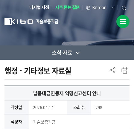
디지털 지점
자주 묻는 질문
소식·자료
사이드 메뉴
행정ㆍ기타정보 자료실
납품대금연동제 익명신고센터 안내
작성일
조회수
2026.04.17
298
작성자
기술보증기금