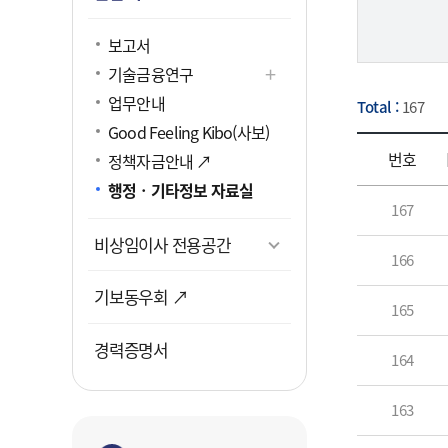
문화콘텐
클린신
감사 Hot
보고서
문화콘텐
직원 상
공개감
기술금융연구
FAQ
휘슬쉘
갑질피
업무안내
Total :
167
Good Feeling Kibo(사보)
번호
정책자금안내 ↗
행정ㆍ기타정보 자료실
투
167
보증연
비상임이사 전용공간
166
투자연
기보동우회 ↗
165
경력증명서
164
163