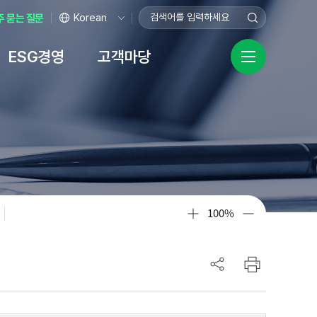
주 묻는 질문
ESG경영
고객마당
ㆍ보호
영헌장
자료
채용
규정
센터
비상임이사 전용공간
기업성장응답센터
공공데이터 개방
시설안내
녹색금융
안전경영
화
장
터
본점
탄소가치평가보증
공공데이터 개방
이사장 안전보건경영방침
기업성장응답센터란?
사업
황 자료실
터
홍보기념관
택소노미평가보증
데이터 품질신고
안전보건 경영관리 조직도
규제애로 신고
터
인재개발원
탄소중립 플랫폼 ↗
공공데이터 수요조사
안전경영활동
기업민원 보호·서비스 헌장
실
100%
ibo(사보)
담창구
데이터안심구역
규제심의위원회
고센터
규제개선
자료실
터
산공제
기업지원
이용안내
업이란?
기술창업기업 종합지원 체계도