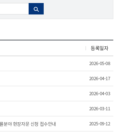
보공개
 안내
전문강좌 및 컨설팅
↗
벤처나라상품등록추천
황 등
침
아기유니콘 ↗
예비유니콘 ↗
등록일자
벤처
2026-05-08
2026-04-17
↗
2026-04-03
2026-03-11
2025-09-12
법률분야 현장자문 신청 접수안내