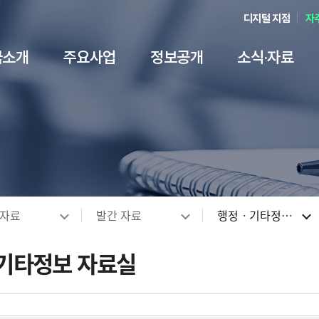
디지털 지점
자
금소개
주요사업
정보공개
소식·자료
객만족ㆍ민원
ESG 경영
언론·홍보
기금안내
기술보증
경영공시
국민생각 더하기+
서식 자료
경영전략
기술평가
정보공개
윤리경영
기술거래
인권경
발간 
인재
내부
신고
요
용안내
 담당자안내
항
계
주 묻는 질문)
경영전략
기술평가 이용안내
정보공개안내
보증신청서식
기보 윤리경영
국민알림e
NCS 채용
기술이전ㆍ사업
내부규정 ↗
보고서
인경경영 이행헌
예산낭비신고센
황
용정보
시
안내자료
하이라이트
변방
KIBO Way 3.0
기술평가시스템
정보공개청구/조회 ↗
기술평가서식
내부규범
국민생각(설문조사)
채용안내
기술이전 R&D 
규정 사전예고
기술금융연구
인권경영 이행현
채용비리 신고센
인사말
별 보증상품
명자료
 ESG경영 지원
터
기관장 경영방침
기술평가상품
정보공개 처리현황
기술거래보호업무서식
윤리경영 자료실
국민참여광장
채용공고
기술보호
규제입증요청
업무안내
인권고충상담센
게이션
·자료
발간 자료
행정ㆍ기타정보 자료
개
지식재산(IP)보증
 및 동영상
· 지속가능경영보고서
Q
데이터가치평가
비공개 세부기준
유동화 회사보증서식
공익신고안내
안전제안(안전신고 등)
M&A
Good Feeling K
성희롱 사이버상
원보증
 ↗
보고서
 리스트
외부자문시스템 ↗
정보목록
재창업 재기지원보증
청탁금지법 위반행위 신고 안내
정책자금안내 ↗
불법 브로커 신
기타정보 자료실
 추천방
CI·BI 소개
국외출장 현황
은행업무 관련서식
오시는 길
행정ㆍ기타정보 
부패통합신고센
문화콘텐츠
클린기보
친인척 채용정보 공개
약관 및 약정서
기술인증
사회공헌
지식재
영업점 · 본점 안내
감사제보센터
기타 자료
고객서비스헌장
누리집 
츠산업 보증 개요
 상담방
국외지점 안내
벤처기업확인
지식재산공제사