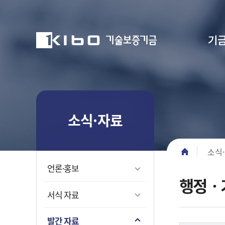
기
공지사항
이사회
고
부의안건
기금소개
주요사업
정보공개
소식·자료
ESG경영
고객마당
자유게시판
일반개
보증이
경영공시
공지사
전략체
FAQ(자
소식·자료
경영현안
사이드 메뉴
조직현
보증운
경영공
보도ㆍ
ESG 
질문답
중소기업의 든든한 디딤돌이
중소기업의 든든한 디딤돌이
중소기업의 든든한 디딤돌이
중소기업의 든든한 디딤돌이
중소기업의 든든한 디딤돌이
중소기업의 든든한 디딤돌이
CEO 
성장단계
보도설
중소기업
민원센
경로 네비
되겠습니다
되겠습니다
되겠습니다
되겠습니다
되겠습니다
되겠습니다
소식
임원소
R&Dㆍ
행사사진
ESG 
민원 FA
언론·홍보
재기지
입찰공고
TCFD
고객제안
행정ㆍ
친절직원
서식 자료
CI 소개
발간 자료
BI 소개
문화콘텐
윤리경영