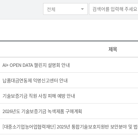
사업실명제
사전정보공표
재정정
츠 상품
고센터
-Line
지역별 관할구역
기술혁신형 중소기업 인증
핵심서비스 이행표준
사업세부내용
이용자 유의사항
전체
기보동우회 ↗
경력증명서
츠 전담센터 안내
담방
사방
지리기반 영업점 찾기
경영혁신형 중소기업 인증
사전정보공표
고객응대서비스 이행표준
가입신청 ↗
재정정보공개
원격지원서비스 
터
해 신고지원센터
녹색인증
사전정보 모니터링 (건의함)
서비스이행표준 이행실적
수입지출 운용상
개인정보 처리방
기술평가인증서
자체 고객만족도 조사결과
웹접근성 가이드
기술신용평가사 ↗
저작권 정책
제목
·융자 복합지원
중소기업팩토링
소셜
AI+ OPEN DATA 챌린지 설명회 안내
계투자
제도소개
소셜벤처소개 ↗
납품대금연동제 익명신고센터 안내
계보증
신청하기 ↗
사이트 바로가기
기술보증기금 직원 사칭 피해 예방 안내
2026년도 기술보증기금 녹색제품 구매계획
[대중소기업농어업협력재단] 2025년 통합기술보호지원반 보안분야 및 