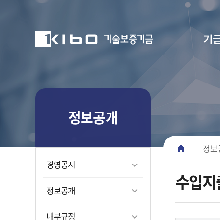
기
공지사항
이사회
고
부의안건
기금소개
주요사업
정보공개
소식·자료
ESG경영
고객마당
자유게시판
일반개
보증이
경영공시
공지사
전략체
FAQ(자
정보공개
경영현안
사이드 메뉴
조직현
보증운
경영공
보도ㆍ
ESG 
질문답
중소기업의 든든한 디딤돌이
중소기업의 든든한 디딤돌이
중소기업의 든든한 디딤돌이
중소기업의 든든한 디딤돌이
중소기업의 든든한 디딤돌이
중소기업의 든든한 디딤돌이
CEO 
성장단계
보도설
중소기업
민원센
경로 네비
되겠습니다
되겠습니다
되겠습니다
되겠습니다
되겠습니다
되겠습니다
정보
임원소
R&Dㆍ
행사사진
ESG 
민원 FA
경영공시
재기지
입찰공고
TCFD
고객제안
수입지
친절직원
정보공개
CI 소개
내부규정
BI 소개
문화콘텐
윤리경영