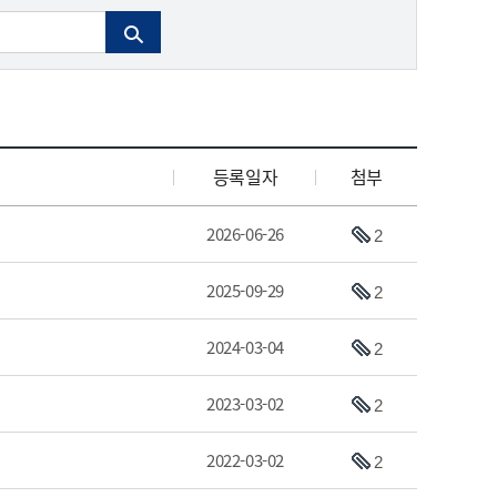
보공개
 안내
전문강좌 및 컨설팅
↗
벤처나라상품등록추천
황 등
침
아기유니콘 ↗
예비유니콘 ↗
등록일자
첨부
벤처
2026-06-26
2
2025-09-29
2
↗
2024-03-04
2
2023-03-02
2
2022-03-02
2