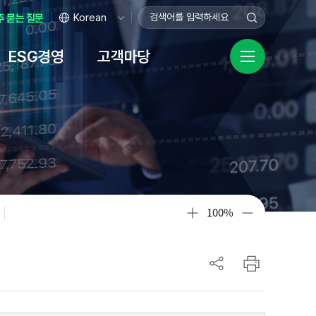
주 묻는 질문
ESG경영
고객마당
ㆍ보호
영헌장
자료
채용
규정
센터
비상임이사 전용공간
기업성장응답센터
공공데이터 개방
시설안내
녹색금융
안전경영
화
장
터
본점
탄소가치평가보증
공공데이터 개방
이사장 안전보건경영방침
기업성장응답센터란?
사업
황 자료실
터
홍보기념관
택소노미평가보증
데이터 품질신고
안전보건 경영관리 조직도
규제애로 신고
터
인재개발원
탄소중립 플랫폼 ↗
공공데이터 수요조사
안전경영활동
기업민원 보호·서비스 헌장
100%
ibo(사보)
담창구
데이터안심구역
규제심의위원회
고센터
규제개선
자료실
터
산공제
기업지원
이용안내
업이란?
기술창업기업 종합지원 체계도