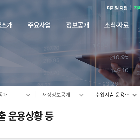
디지털 지점
자
금소개
주요사업
정보공개
소식·자료
객만족ㆍ민원
ESG 경영
언론·홍보
기금안내
기술보증
경영공시
국민생각 더하기+
서식 자료
경영전략
기술평가
정보공개
윤리경영
기술거래
인권경
발간 
인재
내부
신고
요
용안내
 담당자안내
항
계
주 묻는 질문)
경영전략
기술평가 이용안내
정보공개안내
보증신청서식
기보 윤리경영
국민알림e
NCS 채용
기술이전ㆍ사업
내부규정 ↗
보고서
인경경영 이행헌
예산낭비신고센
황
용정보
시
안내자료
하이라이트
변방
KIBO Way 3.0
기술평가시스템
정보공개청구/조회 ↗
기술평가서식
내부규범
국민생각(설문조사)
채용안내
기술이전 R&D 
규정 사전예고
기술금융연구
인권경영 이행현
채용비리 신고센
인사말
별 보증상품
명자료
 ESG경영 지원
터
기관장 경영방침
기술평가상품
정보공개 처리현황
기술거래보호업무서식
윤리경영 자료실
국민참여광장
채용공고
기술보호
규제입증요청
업무안내
인권고충상담센
게이션
공개
재정정보공개
수입지출 운용상황 등
개
지식재산(IP)보증
 및 동영상
· 지속가능경영보고서
Q
데이터가치평가
비공개 세부기준
유동화 회사보증서식
공익신고안내
안전제안(안전신고 등)
M&A
Good Feeling K
성희롱 사이버상
원보증
 ↗
보고서
 리스트
외부자문시스템 ↗
정보목록
재창업 재기지원보증
청탁금지법 위반행위 신고 안내
정책자금안내 ↗
불법 브로커 신
출 운용상황 등
 추천방
CI·BI 소개
국외출장 현황
은행업무 관련서식
오시는 길
행정ㆍ기타정보 
부패통합신고센
문화콘텐츠
클린기보
친인척 채용정보 공개
약관 및 약정서
기술인증
사회공헌
지식재
영업점 · 본점 안내
감사제보센터
기타 자료
고객서비스헌장
누리집 
츠산업 보증 개요
 상담방
국외지점 안내
벤처기업확인
지식재산공제사