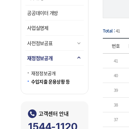
문화콘텐
클린신
감사 Hot
공공데이터 개방
문화콘텐
직원 상
공개감
FAQ
휘슬쉘
갑질피
사업실명제
Total :
41
사전정보공표
번호
투
재정정보공개
41
보증연
재정정보공개
40
투자연
수입지출 운용상황 등
39
38
고객센터 안내
37
1544-1120