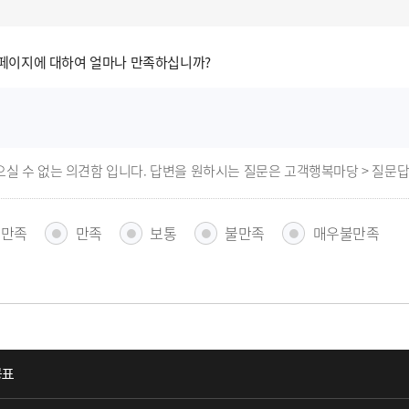
페이지에 대하여 얼마나 만족하십니까?
으실 수 없는 의견함 입니다. 답변을 원하시는 질문은 고객행복마당 > 질문
우만족
만족
보통
불만족
매우불만족
공표