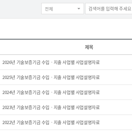
사업실명제
사전정보공표
재정정
츠 상품
고센터
-Line
지역별 관할구역
기술혁신형 중소기업 인증
핵심서비스 이행표준
사업세부내용
이용자 유의사항
전체
기보동우회 ↗
경력증명서
츠 전담센터 안내
담방
사방
지리기반 영업점 찾기
경영혁신형 중소기업 인증
사전정보공표
고객응대서비스 이행표준
가입신청 ↗
재정정보공개
원격지원서비스 
터
해 신고지원센터
녹색인증
사전정보 모니터링 (건의함)
서비스이행표준 이행실적
수입지출 운용상
개인정보 처리방
기술평가인증서
자체 고객만족도 조사결과
웹접근성 가이드
기술신용평가사 ↗
저작권 정책
제목
·융자 복합지원
중소기업팩토링
소셜
2026년 기술보증기금 수입ㆍ지출 사업별 사업설명자료
계투자
제도소개
소셜벤처소개 ↗
2025년 기술보증기금 수입ㆍ지출 사업별 사업설명자료
계보증
신청하기 ↗
사이트 바로가기
2024년 기술보증기금 수입ㆍ지출 사업별 사업설명자료
2023년 기술보증기금 수입ㆍ지출 사업별 사업설명자료
2022년 기술보증기금 수입ㆍ지출 사업별 사업설명자료