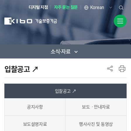
디지털 지점
자주 묻는 질문
소식·자료
사이드 메뉴
입찰공고 ↗
입찰공고 ↗
공지사항
보도ㆍ안내자료
보도설명자료
행사사진 및 동영상