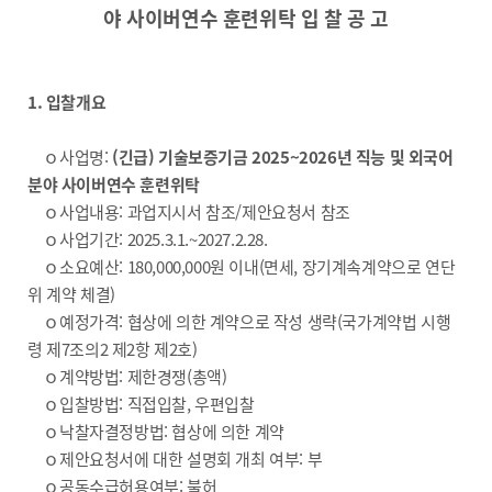
야 사이버연수 훈련위탁 입 찰 공 고
1. 입찰개요
ｏ사업명:
(긴급) 기술보증기금 2025~2026년 직능 및 외국어
분야 사이버연수 훈련위탁
ｏ사업내용: 과업지시서 참조/제안요청서 참조
ｏ사업기간: 2025.3.1.~2027.2.28.
ｏ소요예산: 180,000,000원 이내(면세, 장기계속계약으로 연단
위 계약 체결)
ｏ예정가격: 협상에 의한 계약으로 작성 생략(국가계약법 시행
령 제7조의2 제2항 제2호)
ｏ계약방법: 제한경쟁(총액)
ｏ입찰방법: 직접입찰, 우편입찰
ｏ낙찰자결정방법: 협상에 의한 계약
ｏ제안요청서에 대한 설명회 개최 여부: 부
ｏ공동수급허용여부: 불허