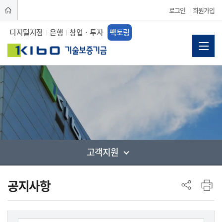
로그인
회원가입
디지털지점
은행
창업ㆍ투자
팩토링
고객지원
사이드 메뉴
공지사항