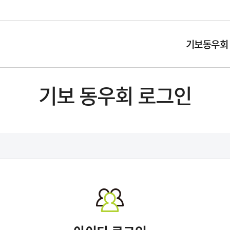
기보동우회
기보 동우회 로그인
동우회 연혁
회원명부
공지사항
임원진 현황
임원진 공지
활동 갤러리